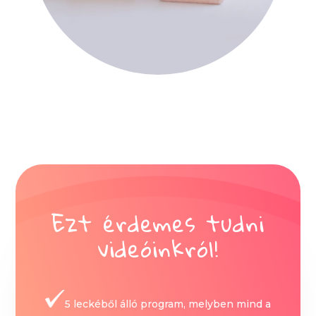
Ezt érdemes tudni
videóinkról!
5 leckéből álló program, melyben mind a