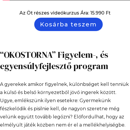
Az Öt részes videókurzus Ára: 15.990 Ft
Kosárba teszem
“OKOSTORNA”
Figyelem-,
és
“OKOSTORNA” Figyelem-, és
egyensúlyfejlesztő
program
egyensúlyfejlesztő program
mennyiség
A gyerekek amikor figyelnek, különbséget kell tenniük
a külső és belső környezetből jövő ingerek között.
Ugye, emlékszünk ilyen esetekre: Gyermekünk
fészkelődik és pisilnie kell, de nagyon szeretne még
velünk együtt tovább legózni? Előfordulhat, hogy az
elmélyült játék közben nem ér el a mellékhelyiségbe.