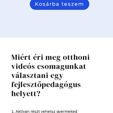
Kosárba teszem
“OKOSTORNA”
Figyelem-,
és
egyensúlyfejlesztő
program
mennyiség
Miért éri meg otthoni
videós csomagunkat
választani egy
fejlesztőpedagógus
helyett?
Aktívan részt vehetsz gyermeked