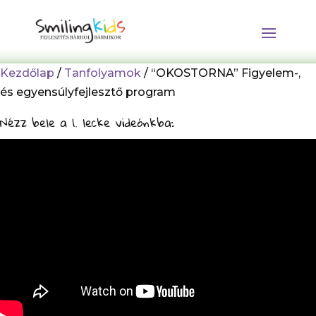
Kezdőlap
/
Tanfolyamok
/ “OKOSTORNA” Figyelem-,
és egyensúlyfejlesztő program
Nézz bele a 1. lecke videónkba: