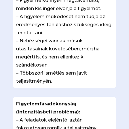
– Figyelme könnyen megzavarható,
minden kis inger elvonja a figyelmét.
– A figyelem működését nem tudja az
eredményes tanuláshoz szükséges ideig
fenntartani.
– Nehézségei vannak mások
utasításainak követésében, még ha
megérti is, és nem ellenkezik
szándékosan.
– Többszöri ismétlés sem javít
teljesítményén.
Figyelemfáradékonyság
(intenzitásbeli probléma):
– A feladatok elején jó, aztán
fokozatosan romlik a teljesítmény.