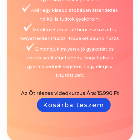
Akár egy kisebb szobában átrendezés
nélkül is tudtok gyakorolni.
Minden eszközt otthoni eszközzel is
helyettesíteni tudsz. Tippeket adunk hozzá.
Elmondjuk milyen a jó gyakorlat és
adunk segítséget ahhoz, hogy tudsz a
gyermekednek segíteni, hogy elérje a
kitűzött célt.
Az Öt részes videókurzus Ára: 15.990 Ft
Kosárba teszem
“OKOSTORNA”
Figyelem-,
és
egyensúlyfejlesztő