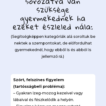
sorozatra van
szüksége
gyermekednek ha
ezeket észleled nála:
(Segítségképpen kategóriák alá soroltuk be
nektek a szempontokat, de előfordulhat
gyermekednél, hogy ebből is és abból is
jellemző rá.)
Szórt, felszínes figyelem
(tartósságbeli probléma):
– Gyakran izeg-mozog kezeivel vagy
lábaival és fészkelődik a helyén.