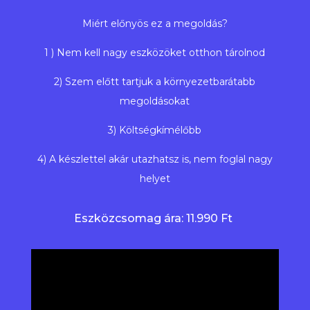
Miért előnyös ez a megoldás?
1 ) Nem kell nagy eszközöket otthon tárolnod
2) Szem előtt tartjuk a környezetbarátabb
megoldásokat
3) Költségkímélőbb
4) A készlettel akár utazhatsz is, nem foglal nagy
helyet
Eszközcsomag ára: 11.990 Ft