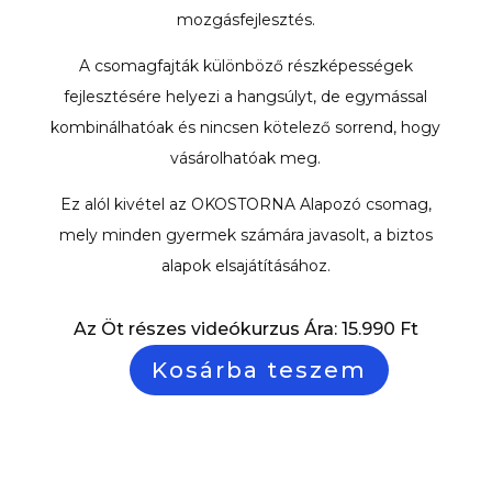
mozgásfejlesztés.
A csomagfajták különböző részképességek
fejlesztésére helyezi a hangsúlyt, de egymással
kombinálhatóak és nincsen kötelező sorrend, hogy
vásárolhatóak meg.
Ez alól kivétel az OKOSTORNA Alapozó csomag,
mely minden gyermek számára javasolt, a biztos
alapok elsajátításához.
Az Öt részes videókurzus Ára: 15.990 Ft
Kosárba teszem
“OKOSTORNA”
Figyelem-,
és
egyensúlyfejlesztő