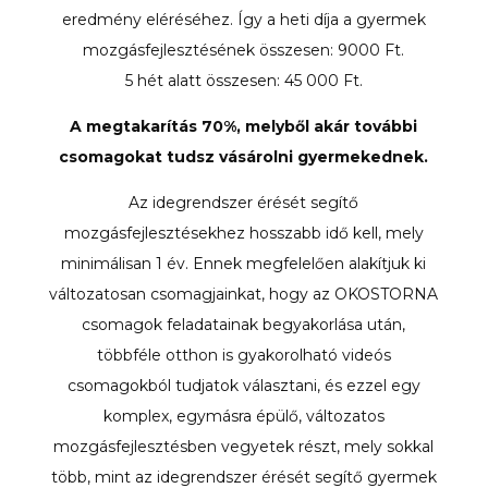
eredmény eléréséhez. Így a heti díja a gyermek
mozgásfejlesztésének összesen: 9000 Ft.
5 hét alatt összesen: 45 000 Ft.
A megtakarítás
70%
, melyből akár további
csomagokat tudsz vásárolni gyermekednek.
Az idegrendszer érését segítő
mozgásfejlesztésekhez hosszabb idő kell, mely
minimálisan 1 év. Ennek megfelelően alakítjuk ki
változatosan csomagjainkat, hogy az OKOSTORNA
csomagok feladatainak begyakorlása után,
többféle otthon is gyakorolható videós
csomagokból tudjatok választani, és ezzel egy
komplex, egymásra épülő, változatos
mozgásfejlesztésben vegyetek részt, mely sokkal
több, mint az idegrendszer érését segítő gyermek