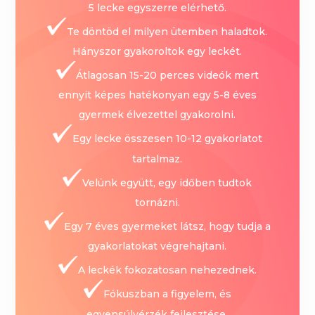
5 lecke egyszerre elérhető.
Te döntöd el milyen ütemben haladtok.
Hányszor gyakoroltok egy leckét.
Átlagosan 15-20 perces videók mert
ennyit képes hatékonyan egy 5-8 éves
gyermek élvezettel gyakorolni.
Egy lecke összesen 10-12 gyakorlatot
tartalmaz.
Velünk együtt, egy időben tudtok
tornázni.
Egy 7 éves gyermeket látsz, hogy tudja a
gyakorlatokat végrehajtani.
A leckék fokozatosan nehezednek.
Fókuszban a figyelem, és
egyensúlyérzék fejlesztése.