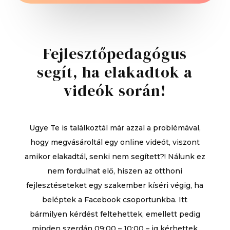
program
mennyiség
Fejlesztőpedagógus
segít, ha elakadtok a
videók során!
Ugye Te is találkoztál már azzal a problémával,
hogy megvásároltál egy online videót, viszont
amikor elakadtál, senki nem segített?! Nálunk ez
nem fordulhat elő, hiszen az otthoni
fejlesztéseteket egy szakember kíséri végig, ha
beléptek a Facebook csoportunkba. Itt
bármilyen kérdést feltehettek, emellett pedig
minden szerdán 09:00 – 10:00 – ig kérhettek