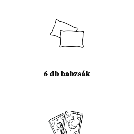
6 db babzsák