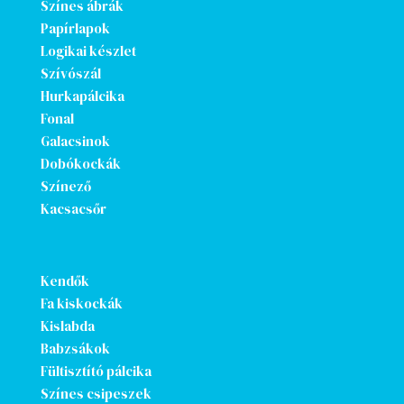
Színes ábrák
Papírlapok
Logikai készlet
Szívószál
Hurkapálcika
Fonal
Galacsinok
Dobókockák
Színező
Kacsacsőr
Kendők
Fa kiskockák
Kislabda
Babzsákok
Fültisztító pálcika
Színes csipeszek