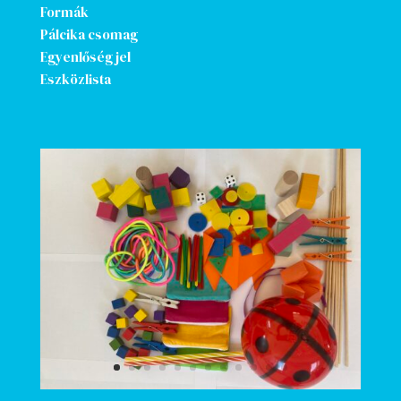
Formák
Pálcika csomag
Egyenlőség jel
Eszközlista