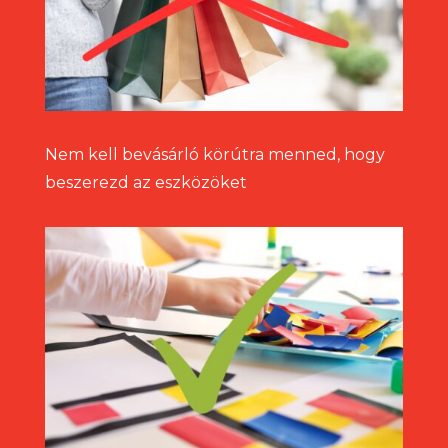
Nem kell bevásárló körútra menned, hogy
beszerezd az eszközöket