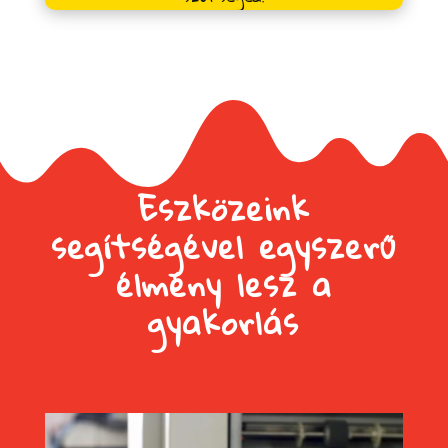
Eszközeink
segítségével egyszerű
élmény lesz a
gyakorlás