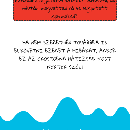
miután megvetted rá se legyintett
gyermeked?
HA NEM SZERETNÉD TOVÁBBRA IS
ELKÖVETNI EZEKET A HIBÁKAT, AKKOR
EZ AZ OKOSTORNA HÁTIZSÁK MOST
NEKTEK SZÓL!