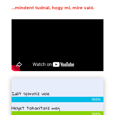
…mindent tudnál, hogy mi, mire való.
Időt spórolsz vele
100%
100%
Helyet takarítasz meg
100%
100%