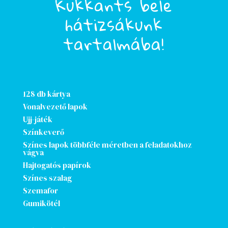
Kukkants bele
hátizsákunk
tartalmába!
128 db kártya
Vonalvezető lapok
Ujj-játék
Színkeverő
Színes lapok többféle méretben a feladatokhoz
vágva
Hajtogatós papírok
Színes szalag
Szemafor
Gumikötél