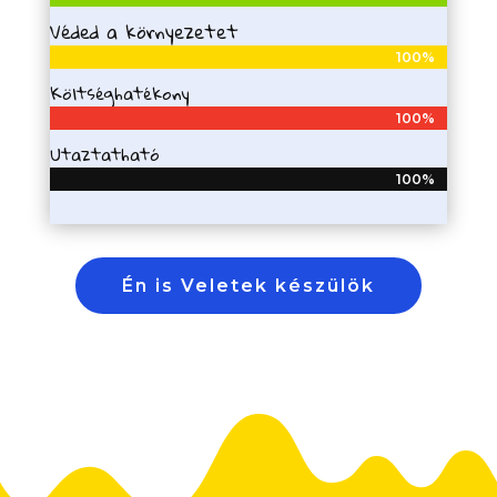
Véded a környezetet
100%
100%
Költséghatékony
100%
100%
Utaztatható
100%
100%
Én is Veletek készülök