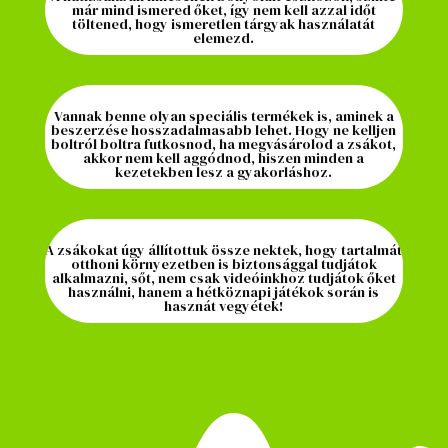
már mind ismered őket, így nem kell azzal időt
töltened, hogy ismeretlen tárgyak használatát
elemezd.
Vannak benne olyan speciális termékek is, aminek a
beszerzése hosszadalmasabb lehet. Hogy ne kelljen
boltról boltra futkosnod, ha megvásárolod a zsákot,
akkor nem kell aggódnod, hiszen minden a
kezetekben lesz a gyakorláshoz.
A zsákokat úgy állítottuk össze nektek, hogy tartalmát
otthoni környezetben is biztonsággal tudjátok
alkalmazni, sőt, nem csak videóinkhoz tudjátok őket
használni, hanem a hétköznapi játékok során is
hasznát vegyétek!