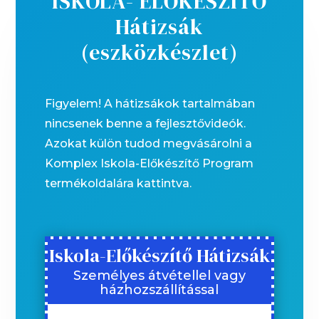
ISKOLA- ELŐKÉSZÍTŐ
Hátizsák
(eszközkészlet)
Figyelem! A hátizsákok tartalmában
nincsenek benne a fejlesztővideók.
Azokat külön tudod megvásárolni a
Komplex Iskola-Előkészítő Program
termékoldalára kattintva.
Iskola-Előkészítő Hátizsák
Személyes átvétellel vagy
házhozszállítással