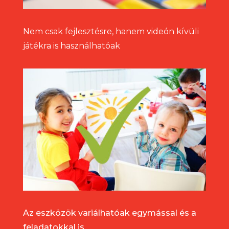
Nem csak fejlesztésre, hanem videón kívüli
játékra is használhatóak
Az eszközök variálhatóak egymással és a
feladatokkal is