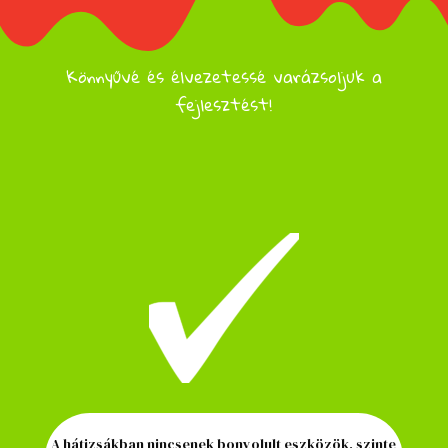
Könnyűvé és élvezetessé varázsoljuk a
fejlesztést!
A hátizsákban nincsenek bonyolult eszközök, szinte