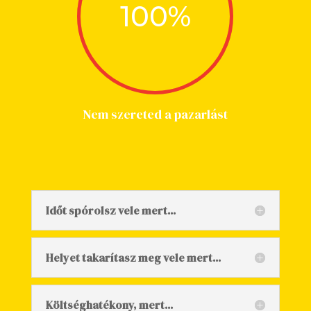
100
%
Nem szereted a pazarlást
Időt spórolsz vele mert...
Helyet takarítasz meg vele mert...
Költséghatékony, mert...