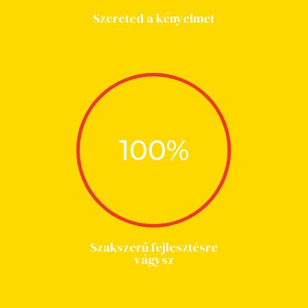
Szereted a kényelmet
100
%
Szakszerű fejlesztésre
vágysz