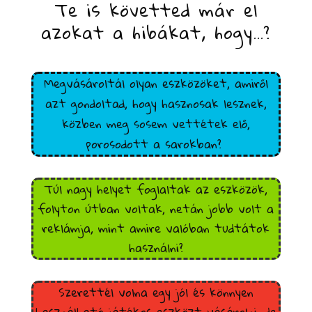
Te is követted már el
azokat a hibákat, hogy…?
Megvásároltál olyan eszközöket, amiről
azt gondoltad, hogy hasznosak lesznek,
közben meg sosem vettétek elő,
porosodott a sarokban?
Túl nagy helyet foglaltak az eszközök,
folyton útban voltak, netán jobb volt a
reklámja, mint amire valóban tudtátok
használni?
Szerettél volna egy jól és könnyen
használható játékos eszközt vásárolni, de