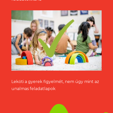
Leköti a gyerek figyelmét, nem úgy mint az
unalmas feladatlapok