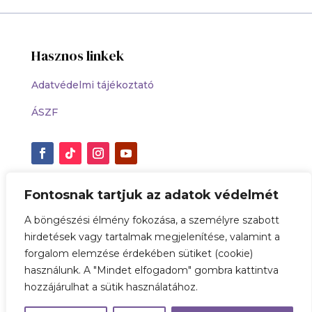
Hasznos linkek
Adatvédelmi tájékoztató
ÁSZF
Fontosnak tartjuk az adatok védelmét
A böngészési élmény fokozása, a személyre szabott
hirdetések vagy tartalmak megjelenítése, valamint a
Az online fizetést a SimplePay biztosítja.
forgalom elemzése érdekében sütiket (cookie)
használunk. A "Mindet elfogadom" gombra kattintva
hozzájárulhat a sütik használatához.