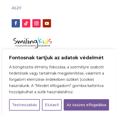
ÁSZF
Fontosnak tartjuk az adatok védelmét
Az online fizetést a SimplePay biztosítja.
A böngészési élmény fokozása, a személyre szabott
hirdetések vagy tartalmak megjelenítése, valamint a
forgalom elemzése érdekében sütiket (cookie)
használunk. A "Mindet elfogadom" gombra kattintva
Smiling KIDS
© 2023 Minden jog fenntartva
hozzájárulhat a sütik használatához.
Testreszabás
Elutasít
Az összes elfogadása